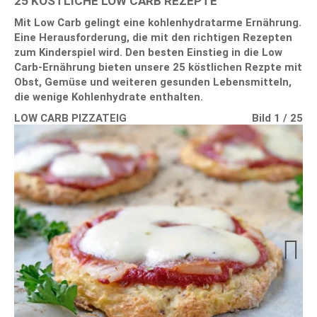
25 KÖSTLICHE LOW CARB REZEPTE
Mit Low Carb gelingt eine kohlenhydratarme Ernährung.
Eine Herausforderung, die mit den richtigen Rezepten
zum Kinderspiel wird. Den besten Einstieg in die Low
Carb-Ernährung bieten unsere 25 köstlichen Rezpte mit
Obst, Gemüse und weiteren gesunden Lebensmitteln,
die wenige Kohlenhydrate enthalten.
LOW CARB PIZZATEIG
Bild 10 / 25
Bild 11 / 25
Bild 12 / 25
Bild 13 / 25
Bild 14 / 25
Bild 15 / 25
Bild 16 / 25
Bild 17 / 25
Bild 18 / 25
Bild 19 / 25
Bild 20 / 25
Bild 21 / 25
Bild 22 / 25
Bild 23 / 25
Bild 24 / 25
Bild 25 / 25
Bild 1 / 25
Bild 2 / 25
Bild 3 / 25
Bild 4 / 25
Bild 5 / 25
Bild 6 / 25
Bild 7 / 25
Bild 8 / 25
Bild 9 / 25
Next