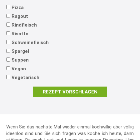
Pizza
Ragout
Rindfleisch
Risotto
Schweinefleisch
Spargel
Suppen
Vegan
Vegetarisch
REZEPT VORSCHLAGEN
Wenn Sie das nächste Mal wieder einmal kochwillig aber völlig
ideenlos sind und Sie sich fragen was koche ich heute, dann
stöbern Sie nach Lust und Laune in unseren Rezepten. Hier