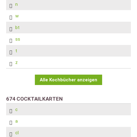
n
w
bt
ss
t
z
Alle Kochbücher anzeigen
674 COCKTAILKARTEN
c
a
cl