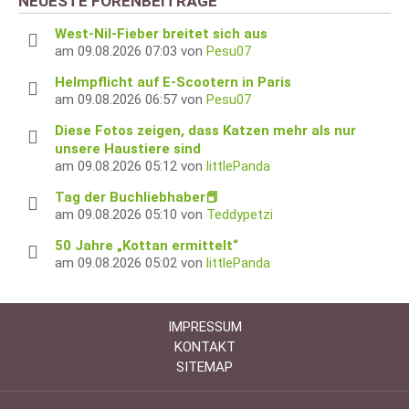
NEUESTE FORENBEITRÄGE
West-Nil-Fieber breitet sich aus
am 09.08.2026 07:03 von
Pesu07
Helmpflicht auf E-Scootern in Paris
am 09.08.2026 06:57 von
Pesu07
Diese Fotos zeigen, dass Katzen mehr als nur
unsere Haustiere sind
am 09.08.2026 05:12 von
littlePanda
Tag der Buchliebhaber📕
am 09.08.2026 05:10 von
Teddypetzi
50 Jahre „Kottan ermittelt“
am 09.08.2026 05:02 von
littlePanda
IMPRESSUM
KONTAKT
SITEMAP