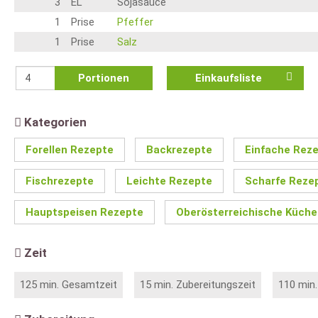
3
EL
Sojasauce
1
Prise
Pfeffer
1
Prise
Salz
Portionen
Einkaufsliste
Kategorien
Forellen Rezepte
Backrezepte
Einfache Rez
Fischrezepte
Leichte Rezepte
Scharfe Reze
Hauptspeisen Rezepte
Oberösterreichische Küche
Zeit
125 min. Gesamtzeit
15 min. Zubereitungszeit
110 min