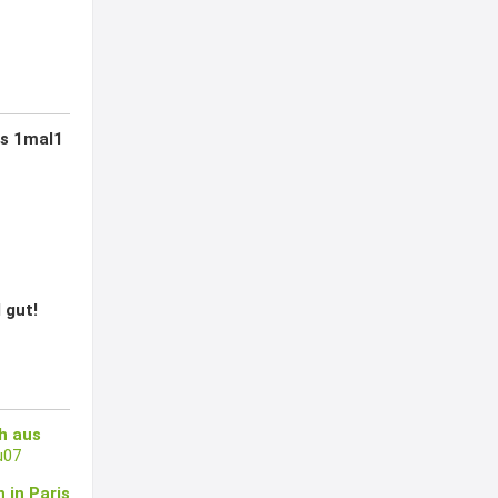
as 1mal1
 gut!
ch aus
u07
 in Paris