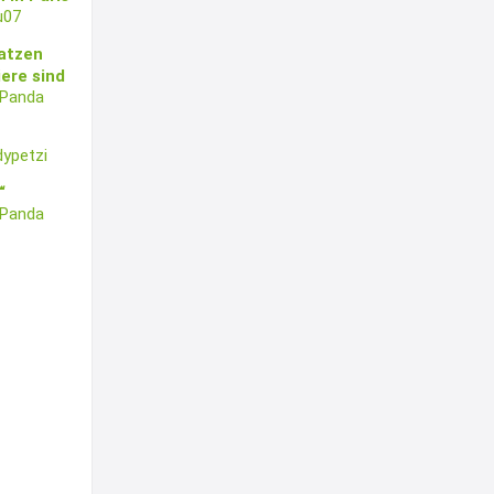
u07
Katzen
ere sind
lePanda
ypetzi
“
lePanda