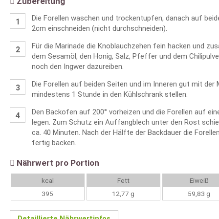
Zubereitung
Die Forellen waschen und trockentupfen, danach auf beid
2cm einschneiden (nicht durchschneiden).
Für die Marinade die Knoblauchzehen fein hacken und zu
dem Sesamöl, den Honig, Salz, Pfeffer und dem Chilipul
noch den Ingwer dazureiben.
Die Forellen auf beiden Seiten und im Inneren gut mit der 
mindestens 1 Stunde in den Kühlschrank stellen.
Den Backofen auf 200° vorheizen und die Forellen auf ein
legen. Zum Schutz ein Auffangblech unter den Rost schie
ca. 40 Minuten. Nach der Hälfte der Backdauer die Forelle
fertig backen.
Nährwert pro Portion
kcal
Fett
Eiweiß
395
12,77 g
59,83 g
Detaillierte Nährwertinfos