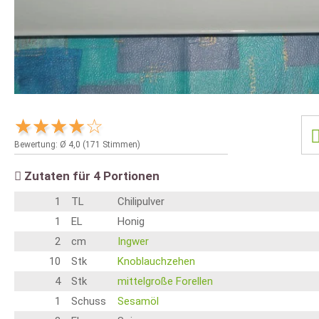
Bewertung: Ø
4,0
(
171
Stimmen)
Zutaten für
4
Portionen
1
TL
Chilipulver
1
EL
Honig
2
cm
Ingwer
10
Stk
Knoblauchzehen
4
Stk
mittelgroße Forellen
1
Schuss
Sesamöl