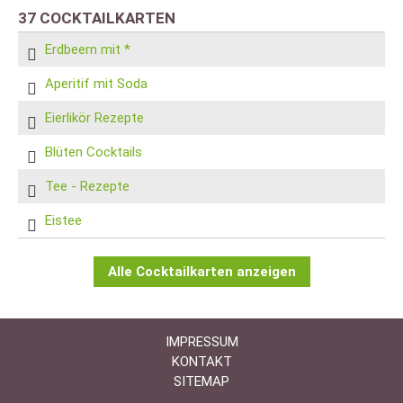
37 COCKTAILKARTEN
Erdbeern mit *
Aperitif mit Soda
Eierlikör Rezepte
Blüten Cocktails
Tee - Rezepte
Eistee
Alle Cocktailkarten anzeigen
IMPRESSUM
KONTAKT
SITEMAP