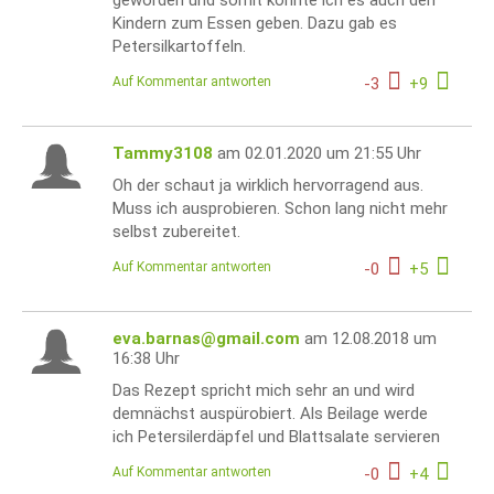
geworden und somit konnte ich es auch den
Kindern zum Essen geben. Dazu gab es
Petersilkartoffeln.
Auf Kommentar antworten
-
3
+
9
Tammy3108
am 02.01.2020 um 21:55 Uhr
Oh der schaut ja wirklich hervorragend aus.
Muss ich ausprobieren. Schon lang nicht mehr
selbst zubereitet.
Auf Kommentar antworten
-
0
+
5
eva.barnas@gmail.com
am 12.08.2018 um
16:38 Uhr
Das Rezept spricht mich sehr an und wird
demnächst auspürobiert. Als Beilage werde
ich Petersilerdäpfel und Blattsalate servieren
Auf Kommentar antworten
-
0
+
4