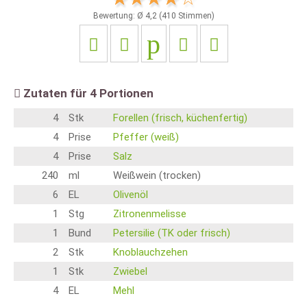
Bewertung: Ø
4,2
(
410
Stimmen)
Zutaten für
4
Portionen
4
Stk
Forellen (frisch, küchenfertig)
4
Prise
Pfeffer (weiß)
4
Prise
Salz
240
ml
Weißwein (trocken)
6
EL
Olivenöl
1
Stg
Zitronenmelisse
1
Bund
Petersilie (TK oder frisch)
2
Stk
Knoblauchzehen
1
Stk
Zwiebel
4
EL
Mehl