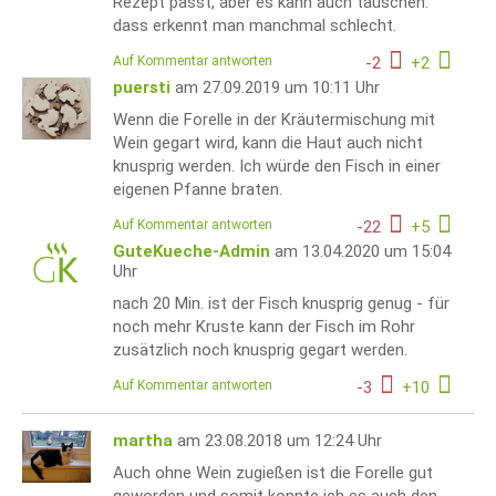
Rezept passt, aber es kann auch täuschen.
dass erkennt man manchmal schlecht.
Auf Kommentar antworten
-
2
+
2
puersti
am 27.09.2019 um 10:11 Uhr
Wenn die Forelle in der Kräutermischung mit
Wein gegart wird, kann die Haut auch nicht
knusprig werden. Ich würde den Fisch in einer
eigenen Pfanne braten.
Auf Kommentar antworten
-
22
+
5
GuteKueche-Admin
am 13.04.2020 um 15:04
Uhr
nach 20 Min. ist der Fisch knusprig genug - für
noch mehr Kruste kann der Fisch im Rohr
zusätzlich noch knusprig gegart werden.
Auf Kommentar antworten
-
3
+
10
martha
am 23.08.2018 um 12:24 Uhr
Auch ohne Wein zugießen ist die Forelle gut