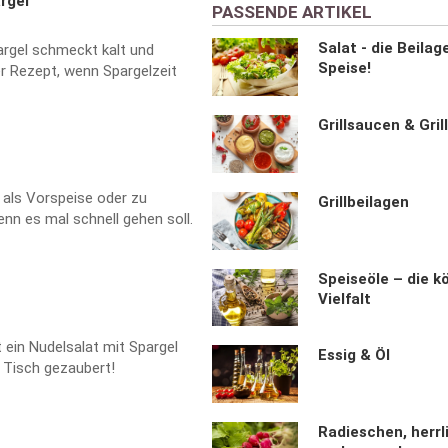
rgel
PASSENDE ARTIKEL
Salat - die Beilag
argel schmeckt kalt und
Speise!
er Rezept, wenn Spargelzeit
Grillsaucen & Gril
 als Vorspeise oder zu
Grillbeilagen
enn es mal schnell gehen soll.
Speiseöle – die k
Vielfalt
 ein Nudelsalat mit Spargel
Essig & Öl
 Tisch gezaubert!
Radieschen, herrl