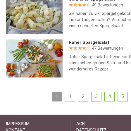
49 Bewertungen
Sie haben zu viel Spargel gekoch
ihm anfangen sollen? Versuchen
einen schnellen Spargelsalat.
Roher Spargelsalat
47 Bewertungen
Roher Spargelsalat ist eine köst
klassischen grünen Salat und be
wunderbares Rezept.
1
2
3
4
5
IMPRESSUM
AGB
KONTAKT
DATENSCHUTZ