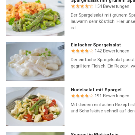
Spargelsalat mit grünem Spa
154 Bewertungen
Der Spargelsalat mit grünem Sp
lauwarm sehr köstlich. Hier uns
ist.
Einfacher Spargelsalat
142 Bewertungen
Der einfache Spargelsalat passt
gegrilltem Fleisch. Ein Rezept, w
Nudelsalat mit Spargel
191 Bewertungen
Mit diesem einfachen Rezept ist
und Schafskäse schnell auf den
Spargel in Blätterteig