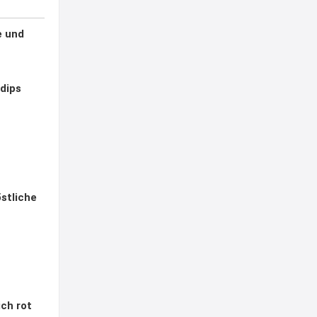
e und
ldips
östliche
ich rot