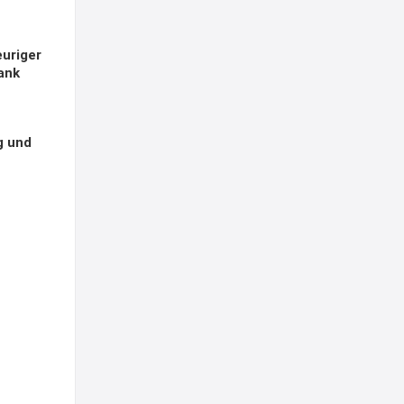
euriger
ank
g und