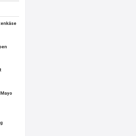
ttenkäse
ben
t
t Mayo
ng