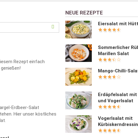
NEUE REZEPTE
Eiersalat mit Hü
Sommerlicher Rü
Marillen Salat
diesem Rezept einfach
 genießen!
Mango-Chilli-Sala
Erdäpfelsalat mi
und Vogerlsalat
pargel-Erdbeer-Salat
ehen. Hier unser köstliches
Vogerlsalat mit
at.
Kürbiskerndressi