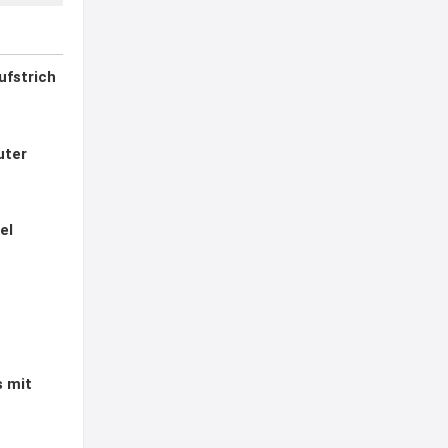
ufstrich
uter
el
s mit