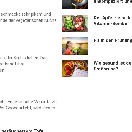
unkompliziert un
 schmeckt sehr pikant und
Der Apfel - eine k
eunde der vegetarischen Küche.
Vitamin-Bombe
Fit in den Frühlin
n oder Kürbis lieben. Das
Wie gesund ist g
t bringt ihre
Ernährung?
en.
iche vegetarische Variante zu
r Gnocchi liebt, wird dieses
t geräuchertem Tofu