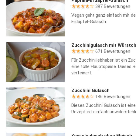
Paprika-Erdäpfel-Gulasch
397 Bewertungen
Vegan geht ganz einfach mit de
Erdäpfel-Gulasch.
Zucchinigulasch mit Würstc
671 Bewertungen
Für Zucchiniliebhaber ist ein Z
eine tolle Hauptspeise. Dieses 
verfeinert.
Zucchini Gulasch
146 Bewertungen
Dieses Zucchini Gulasch ist eine
Rezept ist einfach unwiderstehli
Kesselgulasch ohne Fleisch