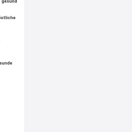
d gesund
östliche
g
esunde