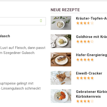
NEUE REZEPTE
Kräuter-Topfen-A
ulasch
Goldhirse mit Krä
 Lust auf Fleisch, dann passt
m Szegediner Gulasch.
Hafer-Energierieg
Eiweiß-Cracker
uptspeise gelingt mit
e Linsengulasch schmeckt
Gebratener Kürbi
Kürbiskernreis