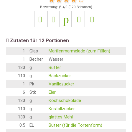
Bewertung: Ø
4,0
(
320
Stimmen)
Zutaten für
12
Portionen
1
Glas
Marillenmarmelade (zum Füllen)
1
Becher
Wasser
130
g
Butter
110
g
Backzucker
1
Pk
Vanillezucker
6
Stk
Eier
130
g
Kochschokolade
110
g
Kristallzucker
130
g
glattes Mehl
0.5
EL
Butter (für die Tortenform)