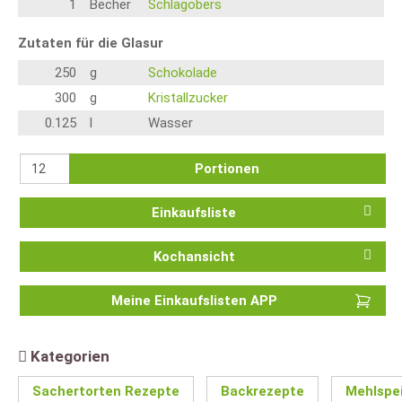
1
Becher
Schlagobers
Zutaten für die Glasur
250
g
Schokolade
300
g
Kristallzucker
0.125
l
Wasser
Portionen
Einkaufsliste
Kochansicht
Meine Einkaufslisten APP
Kategorien
Sachertorten Rezepte
Backrezepte
Mehlspe