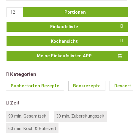
Portionen
Einkaufsliste
Kochansicht
Meine Einkaufslisten APP
Kategorien
Sachertorten Rezepte
Backrezepte
Dessert
Zeit
90 min. Gesamtzeit
30 min. Zubereitungszeit
60 min. Koch & Ruhezeit