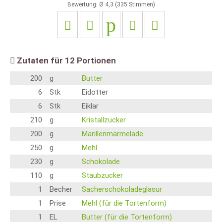
Bewertung: Ø
4,3
(
335
Stimmen)
Zutaten für
12
Portionen
200
g
Butter
6
Stk
Eidotter
6
Stk
Eiklar
210
g
Kristallzucker
200
g
Marillenmarmelade
250
g
Mehl
230
g
Schokolade
110
g
Staubzucker
1
Becher
Sacherschokoladeglasur
1
Prise
Mehl (für die Tortenform)
1
EL
Butter (für die Tortenform)