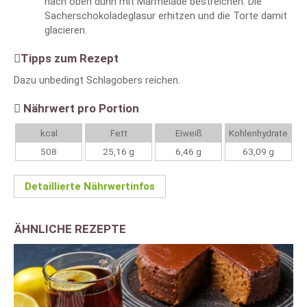
nach oben dünn mit Marmelade bestreichen. Die
Sacherschokoladeglasur erhitzen und die Torte damit
glacieren.
Tipps zum Rezept
Dazu unbedingt Schlagobers reichen.
Nährwert pro Portion
kcal
Fett
Eiweiß
Kohlenhydrate
508
25,16 g
6,46 g
63,09 g
Detaillierte Nährwertinfos
ÄHNLICHE REZEPTE