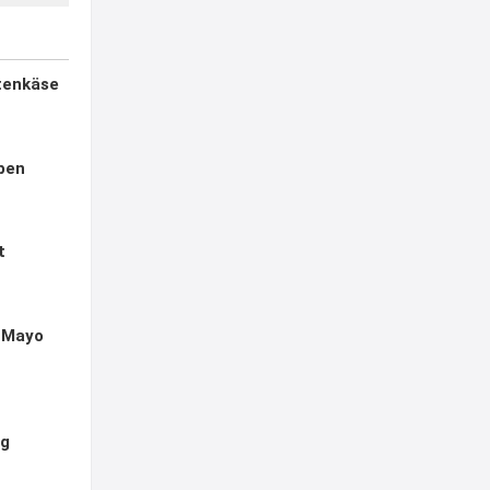
ttenkäse
ben
t
t Mayo
ng