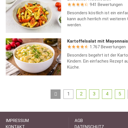
941 Bewertungen
Besonders köstlich ist ein einf
kann auch herrlich mit weitere
werden.
Kartoffelsalat mit Mayonnai
1.767 Bewertungen
Besonders begehrt ist der Karto
Kindern. Ein einfaches Rezept a
Küche.
1
2
3
4
5
IMPRESSUM
AGB
KONTAKT
DATENSCHUTZ