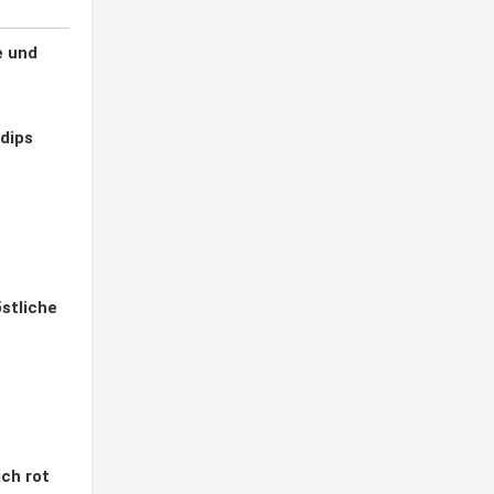
e und
ldips
östliche
ich rot