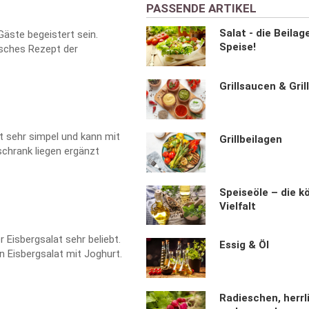
PASSENDE ARTIKEL
Salat - die Beilag
Gäste begeistert sein.
Speise!
isches Rezept der
Grillsaucen & Gril
st sehr simpel und kann mit
Grillbeilagen
chrank liegen ergänzt
Speiseöle – die k
Vielfalt
r Eisbergsalat sehr beliebt.
Essig & Öl
n Eisbergsalat mit Joghurt.
Radieschen, herrl