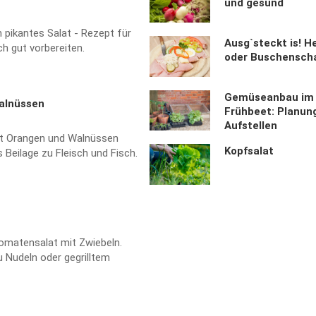
und gesund
n pikantes Salat - Rezept für
Ausg`steckt is! H
ich gut vorbereiten.
oder Buschensch
Gemüseanbau im
alnüssen
Frühbeet: Planun
Aufstellen
it Orangen und Walnüssen
Kopfsalat
 Beilage zu Fleisch und Fisch.
Tomatensalat mit Zwiebeln.
u Nudeln oder gegrilltem