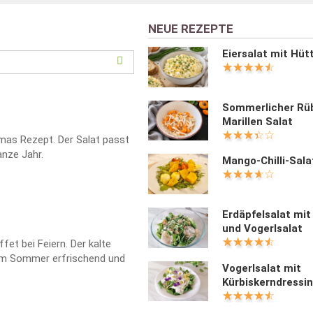
NEUE REZEPTE
Eiersalat mit Hü
Sommerlicher Rü
Marillen Salat
mas Rezept. Der Salat passt
anze Jahr.
Mango-Chilli-Sala
Erdäpfelsalat mi
und Vogerlsalat
ffet bei Feiern. Der kalte
 im Sommer erfrischend und
Vogerlsalat mit
Kürbiskerndressi