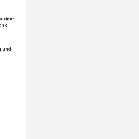
euriger
ank
g und