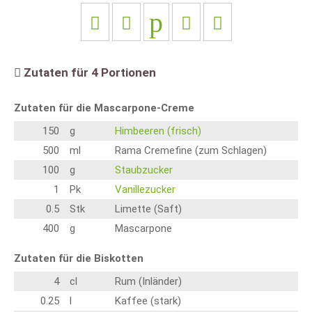
Zutaten für
4
Portionen
Zutaten für die Mascarpone-Creme
150
g
Himbeeren (frisch)
500
ml
Rama Cremefine (zum Schlagen)
100
g
Staubzucker
1
Pk
Vanillezucker
0.5
Stk
Limette (Saft)
400
g
Mascarpone
Zutaten für die Biskotten
4
cl
Rum (Inländer)
0.25
l
Kaffee (stark)