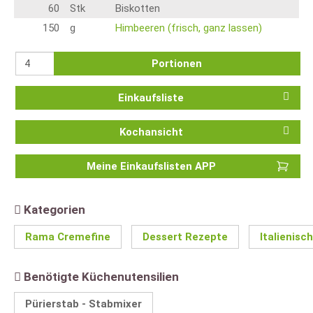
60
Stk
Biskotten
150
g
Himbeeren (frisch, ganz lassen)
Portionen
Einkaufsliste
Kochansicht
Meine Einkaufslisten APP
Kategorien
Rama Cremefine
Dessert Rezepte
Italienisc
Benötigte Küchenutensilien
Pürierstab - Stabmixer