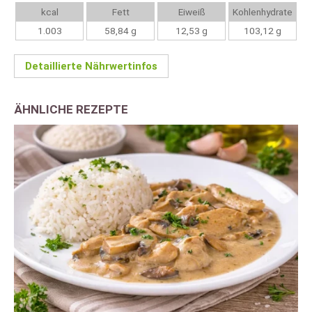
kcal
Fett
Eiweiß
Kohlenhydrate
1.003
58,84 g
12,53 g
103,12 g
Detaillierte Nährwertinfos
ÄHNLICHE REZEPTE