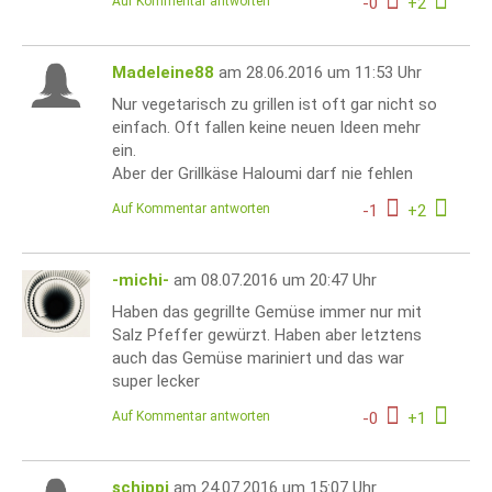
Auf Kommentar antworten
-
0
+
2
Madeleine88
am 28.06.2016 um 11:53 Uhr
Nur vegetarisch zu grillen ist oft gar nicht so
einfach. Oft fallen keine neuen Ideen mehr
ein.
Aber der Grillkäse Haloumi darf nie fehlen
Auf Kommentar antworten
-
1
+
2
-michi-
am 08.07.2016 um 20:47 Uhr
Haben das gegrillte Gemüse immer nur mit
Salz Pfeffer gewürzt. Haben aber letztens
auch das Gemüse mariniert und das war
super lecker
Auf Kommentar antworten
-
0
+
1
schippi
am 24.07.2016 um 15:07 Uhr