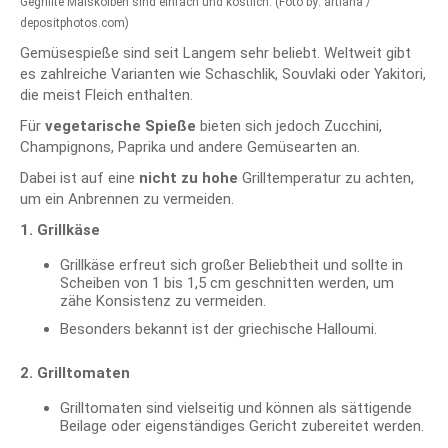
Gegrillte Maiskolben sind einfach und köstlich. (Foto by: artlana /
depositphotos.com)
Gemüsespieße sind seit Langem sehr beliebt. Weltweit gibt
es zahlreiche Varianten wie Schaschlik, Souvlaki oder Yakitori,
die meist Fleich enthalten.
Für
vegetarische Spieße
bieten sich jedoch Zucchini,
Champignons, Paprika und andere Gemüsearten an.
Dabei ist auf eine
nicht zu hohe
Grilltemperatur zu achten,
um ein Anbrennen zu vermeiden.
1. Grillkäse
Grillkäse erfreut sich großer Beliebtheit und sollte in
Scheiben von 1 bis 1,5 cm geschnitten werden, um
zähe Konsistenz zu vermeiden.
Besonders bekannt ist der griechische Halloumi.
2. Grilltomaten
Grilltomaten sind vielseitig und können als sättigende
Beilage oder eigenständiges Gericht zubereitet werden.