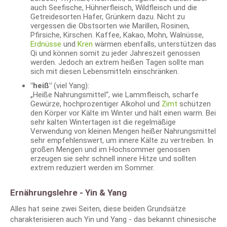
auch Seefische, Hühnerfleisch, Wildfleisch und die
Getreidesorten Hafer, Grünkern dazu. Nicht zu
vergessen die Obstsorten wie Marillen, Rosinen,
Pfirsiche, Kirschen. Kaffee, Kakao, Mohn, Walnüsse,
Erdnüsse
und
Kren
wärmen ebenfalls, unterstützen das
Qi und können somit zu jeder Jahreszeit genossen
werden. Jedoch an extrem heißen Tagen sollte man
sich mit diesen Lebensmitteln einschränken.
"heiß"
(viel Yang):
„Heiße Nahrungsmittel“, wie Lammfleisch, scharfe
Gewürze, hochprozentiger Alkohol und
Zimt
schützen
den Körper vor Kälte im Winter und hält einen warm. Bei
sehr kalten Wintertagen ist die regelmäßige
Verwendung von kleinen Mengen heißer Nahrungsmittel
sehr empfehlenswert, um innere Kälte zu vertreiben. In
großen Mengen und im Hochsommer genossen
erzeugen sie sehr schnell innere Hitze und sollten
extrem reduziert werden im Sommer.
Ernährungslehre - Yin & Yang
Alles hat seine zwei Seiten, diese beiden Grundsätze
charakterisieren auch Yin und Yang - das bekannt chinesische