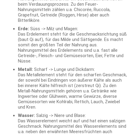
beim Verdauungsprozess. Zu den Feuer-
Nahrungsmitteln zählen u.a. Chicorée, Ruccola,
Grapefruit, Getreide (Roggen, Hirse) aber auch
Bitterliköre.
Erde:
Süss -> Milz und Magen:
Das Erdelement steht für die Geschmacksrichtung süß
(baut Qi auf), für das Milde und Sättigende. Es macht
somit den größten Teil der Nahrung aus.
Nahrungsmittel des Erdelements sind u.a. fast alle
Getreide-, Fleisch- und Gemüsesorten, Eier, Fette und
Nüsse.
Metall:
Scharf -> Lunge und Dickdarm:
Das Metallelement steht für den scharfen Geschmack,
der sowohl bei Eindringen von äußerer Kälte als auch
bei innerer Kälte hilfreich ist (zerstreut Qi). Zu den
Metall-Nahrungsmitteln gehören u.a. Getränke wie
Ingwertee oder Glühwein, warme Gewürze, diverse
Gemüsesorten wie Kohlrabi, Rettich, Lauch, Zwiebel
und Kren.
Wasser:
Salzig -> Niere und Blase:
Das Wasserelement weicht auf und hat einen salzigen
Geschmack. Nahrungsmittel des Wasserelements sind
u.a. neben den erwähnten Meeresfrüchten auch