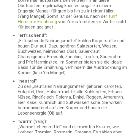
sollte man aufpassen, den verzehrt man diese
Obstsorten regelmäßig kann es sogar zu einem
Engergie Mangel fühgren bis hin zu Infektanfällen.
(Yang Mangel) Somit ist der Genuss, nach der
fünf
Elemente Ernährung
von Zitrusfürchten im Winter nicht
für jeden geeignet.
"erfrischend":
„Erfrischende Nahrungsmittel“ kühlen Körpersäfte und
bauen Blut auf. Dazu gehören Salatsorten, Weizen,
Buchweizen, heimisches Obst, Sauerkraut,
Champignons, Broccoli, Zucchini, Topfen, Sauerrahm
und Pfefferminztee. Im Sommer bieten sie die ideale
Basis für die Ernährung, verhindern die Austrocknung im
Körper. (kein Yin Mangel)
"neutral"
:
Zu den „neutralen Nahrungsmittel“ gehören Karotten,
Erdäpfel, Reis, Hülsenfrüchte, alle Kohlsorten, Erbsen,
Nüsse, Rindfleisch, Polenta, Dinkel, Roggen, Amaranth,
Eier, Käse, Kuhmilch und Süßwasserfische. Sie wirken
harmonisierend auf den Körper und bauen die
Lebensenergie (Qi) auf.
"warm"
(Yang):
„Warme Lebensmittel“ sind die meisten Kräuter, wie
Lorbeer, Thymian, Rosmarin, Oregano. Es zählen aber