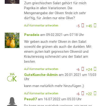
Zum griechischen Salat gehört für mich
Paprika in allen Variationen. Die
Mengenangabe der Oliven finde ich sehr
dürftig, für Jeden nur eine Olive?
Auf Kommentar antworten
-
5
+
45
Paradeis
am 09.02.2021 um 07:18 Uhr
Wir geben auch mehr Oliven in den Salat
sowohl die grünen als auch die dunklen. Mit
einem guten kalt gepressten Olivenöl und
Kräuteressig schmeckt uns der Salat am
besten.
Auf Kommentar antworten
-
6
+
24
GuteKueche-Admin
am 20.01.2021 um 15:03
Uhr
kann man natürlich mehr hinzufügen ;)
Auf Kommentar antworten
-
6
+
22
Pesu07
am 16.07.2022 um 05:33 Uhr
Da kann man natürlich variieren, wie man es