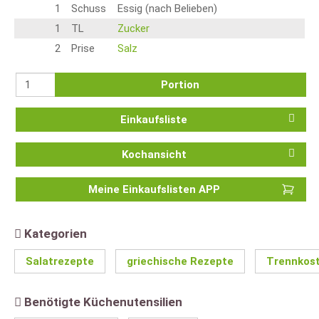
1
Schuss
Essig (nach Belieben)
1
TL
Zucker
2
Prise
Salz
Portion
Einkaufsliste
Kochansicht
Meine Einkaufslisten APP
Kategorien
Salatrezepte
griechische Rezepte
Trennkos
Benötigte Küchenutensilien