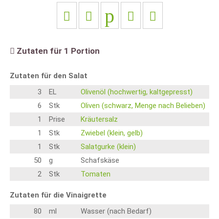
Zutaten für
1
Portion
Zutaten für den Salat
3
EL
Olivenöl (hochwertig, kaltgepresst)
6
Stk
Oliven (schwarz, Menge nach Belieben)
1
Prise
Kräutersalz
1
Stk
Zwiebel (klein, gelb)
1
Stk
Salatgurke (klein)
50
g
Schafskäse
2
Stk
Tomaten
Zutaten für die Vinaigrette
80
ml
Wasser (nach Bedarf)