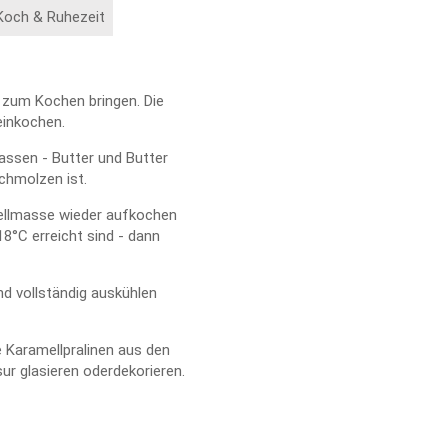
Koch & Ruhezeit
 zum Kochen bringen. Die
einkochen.
ssen - Butter und Butter
schmolzen ist.
ellmasse wieder aufkochen
8°C erreicht sind - dann
nd vollständig auskühlen
 Karamellpralinen aus den
r glasieren oderdekorieren.