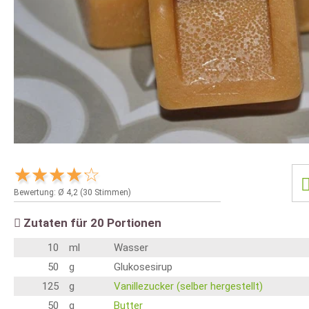
Bewertung: Ø
4,2
(
30
Stimmen)
Zutaten für
20
Portionen
10
ml
Wasser
50
g
Glukosesirup
125
g
Vanillezucker (selber hergestellt)
50
g
Butter