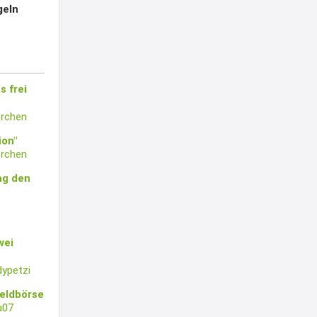
geln
s frei
rchen
ion"
rchen
ag den
wei
ypetzi
eldbörse
u07