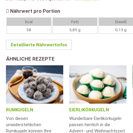
Nährwert pro Portion
kcal
Fett
Eiweiß
58
3,85 g
0,13 g
Detaillierte Nährwertinfos
ÄHNLICHE REZEPTE
RUMKUGELN
EIERLIKÖRKUGELN
Von diesen
Wunderbare Eierlikörkugeln
unwiderstehlichen
passen herrlich in die
Rumkugeln können Ihre
Advent- und Weihnachtszeit.