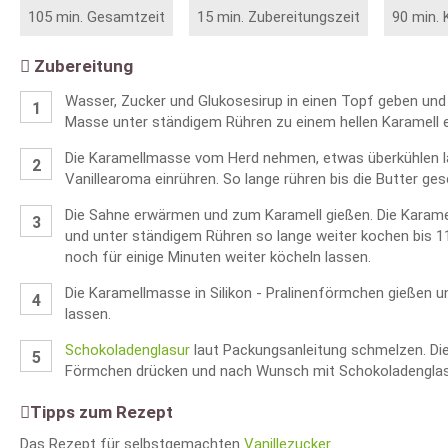
105 min. Gesamtzeit
15 min. Zubereitungszeit
90 min. 
Zubereitung
Wasser, Zucker und Glukosesirup in einen Topf geben und
Masse unter ständigem Rühren zu einem hellen Karamell 
Die Karamellmasse vom Herd nehmen, etwas überkühlen la
Vanillearoma einrühren. So lange rühren bis die Butter ge
Die Sahne erwärmen und zum Karamell gießen. Die Karam
und unter ständigem Rühren so lange weiter kochen bis 11
noch für einige Minuten weiter köcheln lassen.
Die Karamellmasse in Silikon - Pralinenförmchen gießen u
lassen.
Schokoladenglasur
laut Packungsanleitung schmelzen. Die
Förmchen drücken und nach Wunsch mit Schokoladenglasu
Tipps zum Rezept
Das Rezept für selbstgemachten
Vanillezucker
.