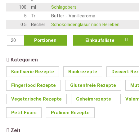
100
ml
Schlagobers
5
Tr
Butter - Vanillearoma
0.5
Becher
Schokoladenglasur nach Belieben
Portionen
Einkaufsliste
Kategorien
Konfiserie Rezepte
Backrezepte
Dessert Re
Fingerfood Rezepte
Glutenfreie Rezepte
Mut
Vegetarische Rezepte
Geheimrezepte
Valen
Petit Fours
Pralinen Rezepte
Zeit