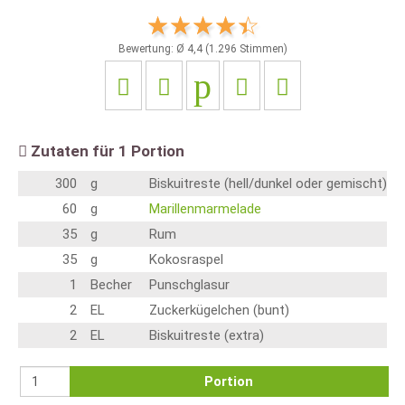
Bewertung: Ø
4,4
(
1.296
Stimmen)
Zutaten für
1
Portion
300
g
Biskuitreste (hell/dunkel oder gemischt)
60
g
Marillenmarmelade
35
g
Rum
35
g
Kokosraspel
1
Becher
Punschglasur
2
EL
Zuckerkügelchen (bunt)
2
EL
Biskuitreste (extra)
Portion