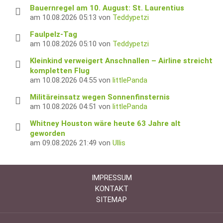
Bauernregel am 10. August: St. Laurentius
am 10.08.2026 05:13 von
Teddypetzi
Faulpelz-Tag
am 10.08.2026 05:10 von
Teddypetzi
Kleinkind verweigert Anschnallen – Airline streicht
kompletten Flug
am 10.08.2026 04:55 von
littlePanda
Militäreinsatz wegen Sonnenfinsternis
am 10.08.2026 04:51 von
littlePanda
Whitney Houston wäre heute 63 Jahre alt
geworden
am 09.08.2026 21:49 von
Ullis
IMPRESSUM
KONTAKT
SITEMAP