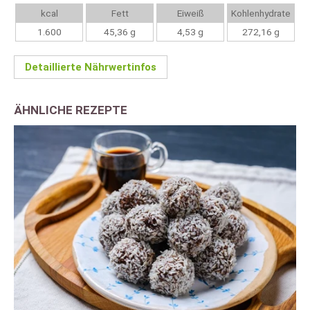
kcal
Fett
Eiweiß
Kohlenhydrate
1.600
45,36 g
4,53 g
272,16 g
Detaillierte Nährwertinfos
ÄHNLICHE REZEPTE