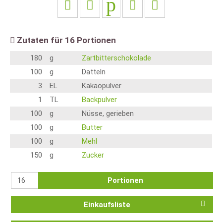
Zutaten für
16
Portionen
180
g
Zartbitterschokolade
100
g
Datteln
3
EL
Kakaopulver
1
TL
Backpulver
100
g
Nüsse, gerieben
100
g
Butter
100
g
Mehl
150
g
Zucker
Portionen
Einkaufsliste