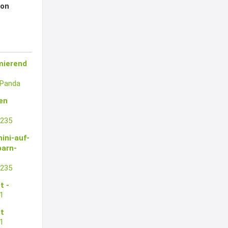
lon
mierend
lePanda
en
y235
ini-auf-
barn-
y235
t -
1
ot
1