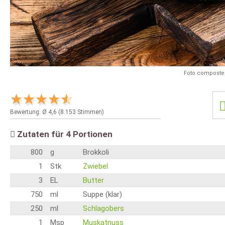
Foto composte
Bewertung: Ø
4,6
(
8.153
Stimmen)
Zutaten für
4
Portionen
800
g
Brokkoli
1
Stk
Zwiebel
3
EL
Butter
750
ml
Suppe (klar)
250
ml
Schlagobers
1
Msp
Muskatnuss