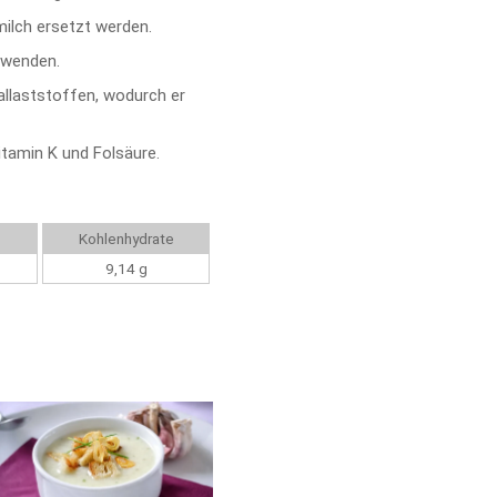
milch ersetzt werden.
rwenden.
Ballaststoffen, wodurch er
itamin K und Folsäure.
Kohlenhydrate
9,14 g