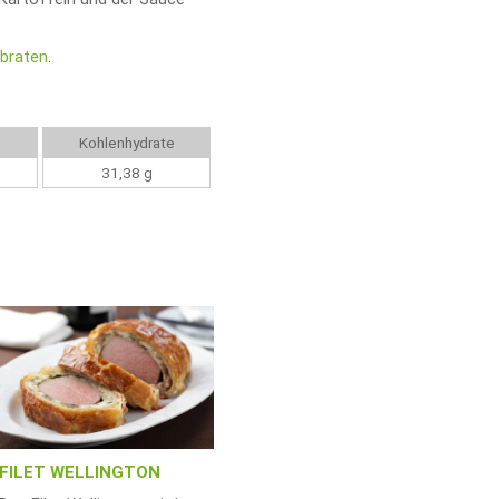
tbraten
.
Kohlenhydrate
31,38 g
FILET WELLINGTON