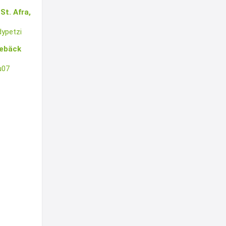
St. Afra,
ypetzi
gebäck
u07