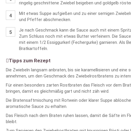
ringelig geschnittene Zwiebel beigeben und goldgelb röste
Mit etwas Suppe aufgießen und zu einer semigen Zwiebels
und Pfeffer abschmecken.
Je nach Geschmack kann die Sauce auch mit einem Spritz
Zum Schluss noch mit etwas Butter verfeinern. Die Sauce
mit einem 1/2 Essiggurkerl (Fechergurke) garnieren. Als Be
Bratkartoffeln.
Tipps zum Rezept
Die Zwiebeln langsam anbraten, bis sie karamellisieren und eine s
annehmen, um den Geschmack des Zwiebelrostbratens zu intens
Für einen besonders zarten Rostbraten das Fleisch vor dem Br
bringen, damit es gleichmäßig gart und nicht zäh wird.
Die Bratensaftmischung mit Rotwein oder klarer Suppe ablöschen
aromatische Sauce zu erhalten.
Das Fleisch nach dem Braten ruhen lassen, damit die Säfte im Fl
bleibt.
Zum Servieren den Zwiebelrostbraten mit knusprigen Rösti oder