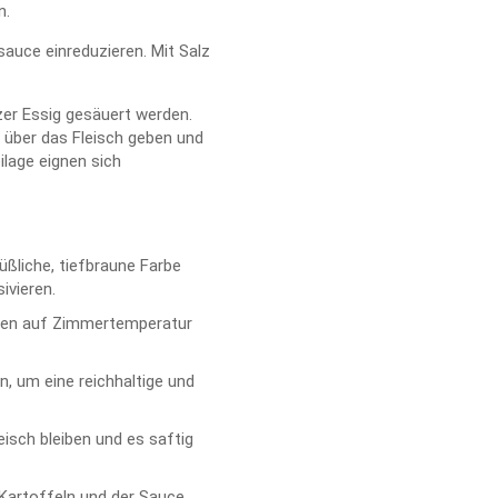
n.
auce einreduzieren. Mit Salz
er Essig gesäuert werden.
 über das Fleisch geben und
ilage eignen sich
üßliche, tiefbraune Farbe
ivieren.
aten auf Zimmertemperatur
, um eine reichhaltige und
eisch bleiben und es saftig
 Kartoffeln und der Sauce