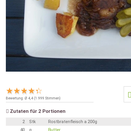
Bewertung: Ø
4,4
(
1.999
Stimmen)
Zutaten für
2
Portionen
2
Stk
Rostbratenfleisch a 200g
40
g
Butter