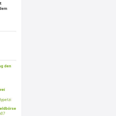
t
 dem
ag den
wei
ypetzi
eldbörse
u07