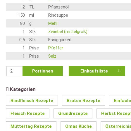
2
TL
Pflanzenöl
150
ml
Rindsuppe
80
g
Mehl
1
Stk
Zwiebel (mittelgroß)
0.5
Stk
Essiggurkerl
1
Prise
Pfeffer
1
Prise
Salz
Portionen
Einkaufsliste
Kategorien
Rindfleisch Rezepte
Braten Rezepte
Einfach
Fleisch Rezepte
Grundrezepte
Herbst Rezep
Muttertag Rezepte
Omas Küche
Österreichi