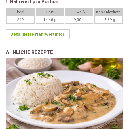
Nährwert pro Portion
kcal
Fett
Eiweiß
Kohlenhydrate
242
14,48 g
9,30 g
15,69 g
Detaillierte Nährwertinfos
ÄHNLICHE REZEPTE