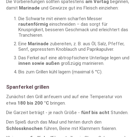
Die Vorbereitungen sollten spätestens
am Vortag
beginnen,
damit
Marinade
und Gewürze gut ins Fleisch einziehen:
Die Schwarte mit einem scharfen Messer
rautenförmig
einschneiden – das sorgt für
Knusprigkeit, besseren Geschmack und erleichtert das
Tranchieren.
Eine
Marinade
zubereiten, z. B. aus Öl, Salz, Pfeffer,
Senf, gepresstem Knoblauch und Paprikapulver.
Das Ferkel auf eine abtropfsichere Unterlage legen und
innen sowie außen
großzügig marinieren.
Bis zum Grillen kühl lagern (maximal 6 °C).
Spanferkel grillen
Zunächst den Grill anfeuern und auf eine Temperatur von
etwa
180 bis 200 °C
bringen.
Die Garzeit beträgt - je nach Größe -
fünf bis acht
Stunden.
Den Spieß durch das Maul und hinten durch den
Schlossknochen
führen, Beine mit Klammern fixieren.