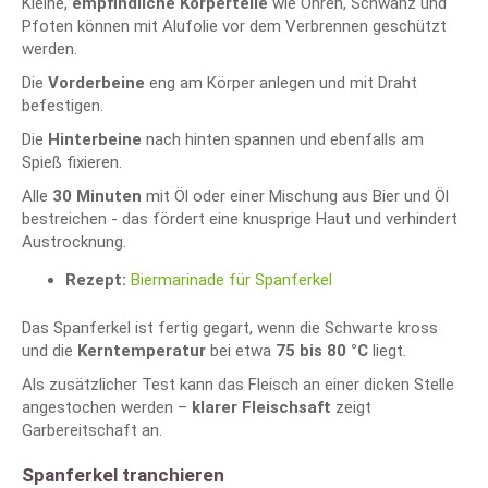
Kleine,
empfindliche Körperteile
wie Ohren, Schwanz und
Pfoten können mit Alufolie vor dem Verbrennen geschützt
werden.
Die
Vorderbeine
eng am Körper anlegen und mit Draht
befestigen.
Die
Hinterbeine
nach hinten spannen und ebenfalls am
Spieß fixieren.
Alle
30 Minuten
mit Öl oder einer Mischung aus Bier und Öl
bestreichen - das fördert eine knusprige Haut und verhindert
Austrocknung.
Rezept:
Biermarinade für Spanferkel
Das Spanferkel ist fertig gegart, wenn die Schwarte kross
und die
Kerntemperatur
bei etwa
75 bis 80 °C
liegt.
Als zusätzlicher Test kann das Fleisch an einer dicken Stelle
angestochen werden –
klarer Fleischsaft
zeigt
Garbereitschaft an.
Spanferkel tranchieren