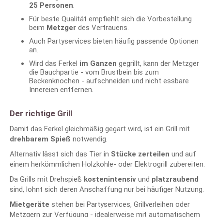
25 Personen
.
Für beste Qualität empfiehlt sich die Vorbestellung
beim
Metzger
des Vertrauens.
Auch Partyservices bieten häufig passende Optionen
an.
Wird das Ferkel
im Ganzen
gegrillt, kann der Metzger
die Bauchpartie - vom Brustbein bis zum
Beckenknochen - aufschneiden und nicht essbare
Innereien entfernen.
Der richtige Grill
Damit das Ferkel gleichmäßig gegart wird, ist ein Grill mit
drehbarem Spieß
notwendig.
Alternativ lässt sich das Tier in
Stücke zerteilen
und auf
einem herkömmlichen Holzkohle- oder Elektrogrill zubereiten.
Da Grills mit Drehspieß
kostenintensiv
und
platzraubend
sind, lohnt sich deren Anschaffung nur bei häufiger Nutzung.
Mietgeräte
stehen bei Partyservices, Grillverleihen oder
Metzgern zur Verfügung - idealerweise mit automatischem