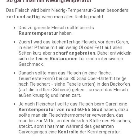
So gart man mit Niedrigtemperatur
Das Fleisch wird beim Niedrig-Temperatur-Garen besonders
zart und saftig
, wenn man alles Richtig macht:
Das zu garende Fleisch sollte bereits
Raumtemperatur
haben.
Zuerst wird das küchenfertige Fleisch, vor dem Garen,
in einer Pfanne mit ein wenig Öl oder Fett auf allen
Seiten kurz aber
scharf angebraten
. Dabei entwickeln
sich die feinen
Röstaromen
für einen intensiveren
Geschmack.
Danach sollte man das Fleisch (in eine flache,
feuerfeste Form) bei ca. 80 Grad Ober-Unterhitze (je
nach Fleischart - siehe Tabelle unten) in den Backofen
(auf die mittlere Schiene) geben - so wird das Fleisch
außen knusprig und innen zart.
Je nach Fleischart sollte das Fleisch beim Garen eine
Kerntemperatur von rund 60-65 Grad
haben, dazu
sollte man ein Fleischthermometer verwenden, das
man bis zur Mitte, an der dicksten Stelle des Fleisches,
steckt, somit hat man während des gesamten
Garvorganges eine
Kontrolle
der Kerntemperatur.