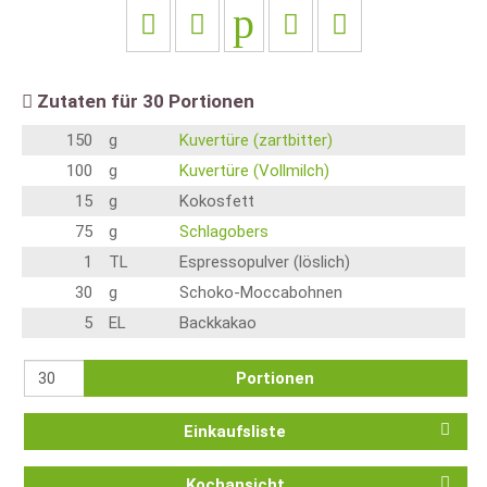
Zutaten für
30
Portionen
150
g
Kuvertüre (zartbitter)
100
g
Kuvertüre (Vollmilch)
15
g
Kokosfett
75
g
Schlagobers
1
TL
Espressopulver (löslich)
30
g
Schoko-Moccabohnen
5
EL
Backkakao
Portionen
Einkaufsliste
Kochansicht