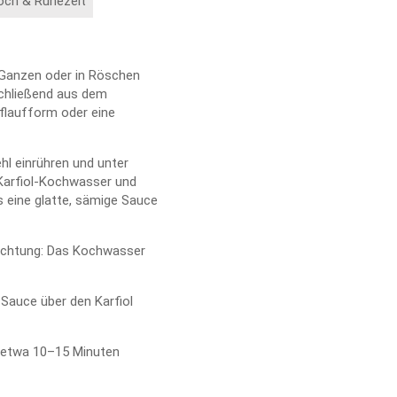
och & Ruhezeit
 Ganzen oder in Röschen
schließend aus dem
flaufform oder eine
hl einrühren und unter
Karfiol-Kochwasser und
s eine glatte, sämige Sauce
Achtung: Das Kochwasser
 Sauce über den Karfiol
d etwa 10–15 Minuten