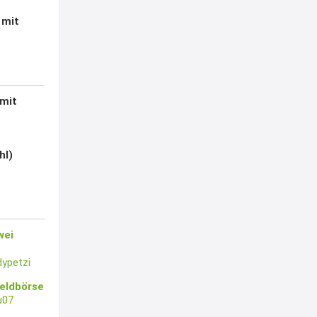
 mit
 mit
hl)
wei
ypetzi
eldbörse
u07