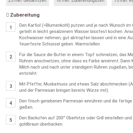
25 min. Gesamtzeit
10 min. Zubereitungszeit
15 min. K
Zubereitung
Den Karfiol (=Blumenkohl) putzen und je nach Wunsch im
geteilt in leicht gesalzenem Wasser bissfest kochen. An
Kochwasser nehmen, gut abtropfen lassen und in eine Au
feuerfeste Schüssel geben. Warmstellen.
Für die Sauce die Butter in einem Topf schmelzen, das Me
Rühren anschwitzen, ohne dass es Farbe annimmt. Dann 
Milch nach und nach unter ständigem Rühren zugießen, bi
entsteht.
Mit Pfeffer, Muskatnuss und etwas Salz abschmecken (
und der Parmesan bringen bereits Würze mit).
Den frisch geriebenen Parmesan einrühren und die fertige
gießen.
Den Backofen auf 200° Oberhitze oder Grill einstellen un
goldbraun überbacken.