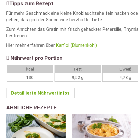
Tipps zum Rezept
Für mehr Geschmack eine kleine Knoblauchzehe fein hacken oder
geben, das gibt der Sauce eine herzhafte Tiefe.
Zum Anrichten das Gratin mit frisch gehackter Petersilie, Thymi
bestreuen.
Hier mehr erfahren über
Karfiol (Blumenkohl)
Nährwert pro Portion
kcal
Fett
Eiweiß
130
9,52 g
4,73 g
Detaillierte Nährwertinfos
ÄHNLICHE REZEPTE