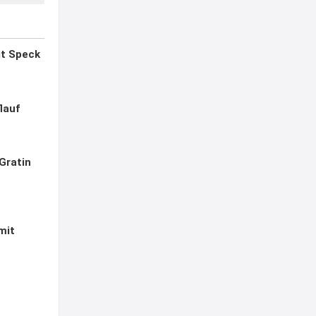
it Speck
lauf
 Gratin
mit