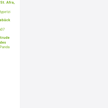
St. Afra,
ypetzi
gebäck
u07
rtrude
ndes
lePanda