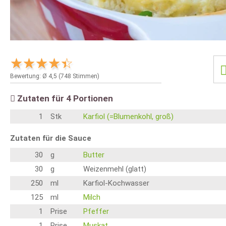
Bewertung: Ø
4,5
(
748
Stimmen)
Zutaten für
4
Portionen
1
Stk
Karfiol (=Blumenkohl, groß)
Zutaten für die Sauce
30
g
Butter
30
g
Weizenmehl (glatt)
250
ml
Karfiol-Kochwasser
125
ml
Milch
1
Prise
Pfeffer
1
Prise
Muskat