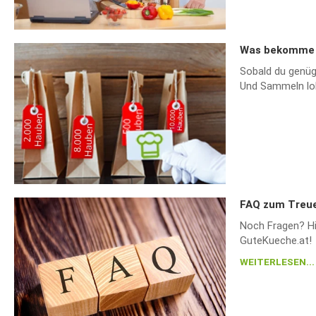
Was bekomme i
Sobald du genüg
Und Sammeln loh
FAQ zum Treu
Noch Fragen? Hi
GuteKueche.at!
WEITERLESEN...