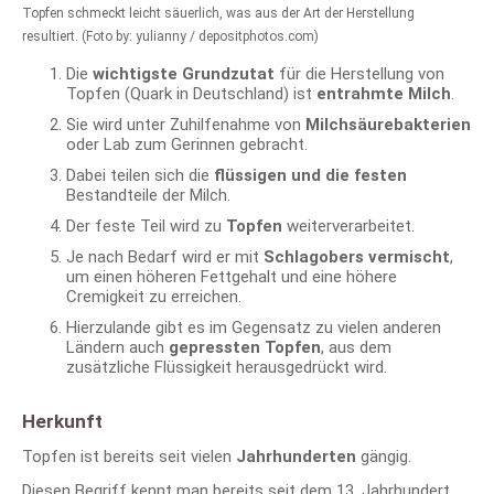
Topfen schmeckt leicht säuerlich, was aus der Art der Herstellung
resultiert. (Foto by: yulianny / depositphotos.com)
Die
wichtigste Grundzutat
für die Herstellung von
Topfen (Quark in Deutschland) ist
entrahmte Milch
.
Sie wird unter Zuhilfenahme von
Milchsäurebakterien
oder Lab zum Gerinnen gebracht.
Dabei teilen sich die
flüssigen und die festen
Bestandteile der Milch.
Der feste Teil wird zu
Topfen
weiterverarbeitet.
Je nach Bedarf wird er mit
Schlagobers vermischt
,
um einen höheren Fettgehalt und eine höhere
Cremigkeit zu erreichen.
Hierzulande gibt es im Gegensatz zu vielen anderen
Ländern auch
gepressten Topfen
, aus dem
zusätzliche Flüssigkeit herausgedrückt wird.
Herkunft
Topfen ist bereits seit vielen
Jahrhunderten
gängig.
Diesen Begriff kennt man bereits seit dem 13. Jahrhundert.