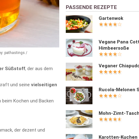
PASSENDE REZEPTE
Gartenwok
Vegane Pana Cot
Himbeersoße
by: pathastings /
Veganer Chiapud
er Süßstoff
, der aus dem
kraft und seine
vielseitigen
Rucola-Melonen S
man beim Kochen und Backen
Mohn-Zimt-Tasc
mack, der dezent und
Karotten-Kuchen