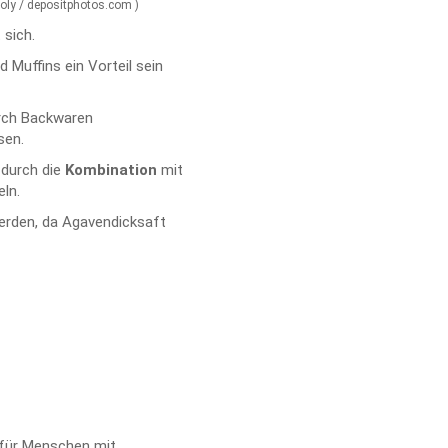
toly / depositphotos.com )
 sich.
 Muffins ein Vorteil sein
rch Backwaren
sen.
 durch die
Kombination
mit
ln.
erden, da Agavendicksaft
 für Menschen mit