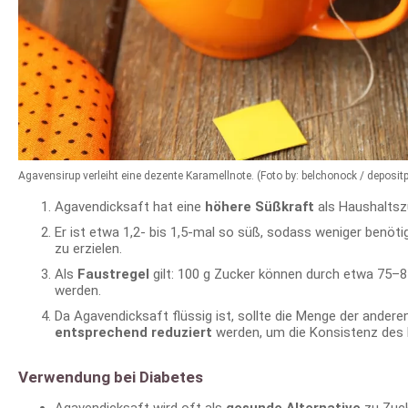
Agavensirup verleiht eine dezente Karamellnote. (Foto by: belchonock / deposi
Agavendicksaft hat eine
höhere Süßkraft
als Haushaltsz
Er ist etwa 1,2- bis 1,5-mal so süß, sodass weniger benöti
zu erzielen.
Als
Faustregel
gilt: 100 g Zucker können durch etwa 75–8
werden.
Da Agavendicksaft flüssig ist, sollte die Menge der andere
entsprechend reduziert
werden, um die Konsistenz des 
Verwendung bei Diabetes
Agavendicksaft wird oft als
gesunde Alternative
zu Zuck