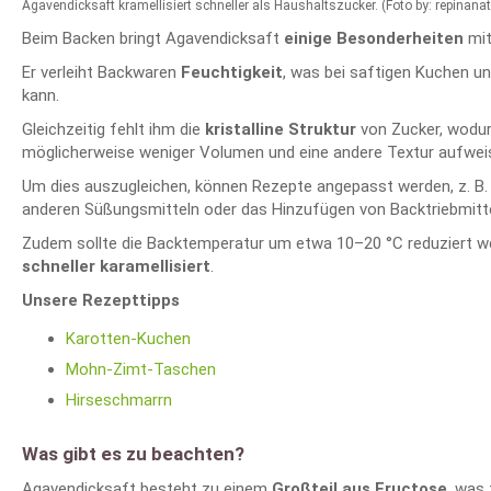
Agavendicksaft kramellisiert schneller als Haushaltszucker. (Foto by: repinana
Beim Backen bringt Agavendicksaft
einige Besonderheiten
mit
Er verleiht Backwaren
Feuchtigkeit
, was bei saftigen Kuchen und
kann.
Gleichzeitig fehlt ihm die
kristalline Struktur
von Zucker, wodu
möglicherweise weniger Volumen und eine andere Textur aufwei
Um dies auszugleichen, können Rezepte angepasst werden, z. B.
anderen Süßungsmitteln oder das Hinzufügen von Backtriebmitte
Zudem sollte die Backtemperatur um etwa 10–20 °C reduziert w
schneller karamellisiert
.
Unsere Rezepttipps
Karotten-Kuchen
Mohn-Zimt-Taschen
Hirseschmarrn
Was gibt es zu beachten?
Agavendicksaft besteht zu einem
Großteil aus Fructose
, was