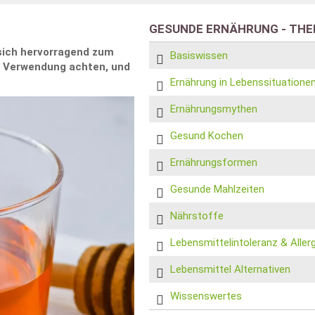
GESUNDE ERNÄHRUNG - TH
 sich hervorragend zum
Basiswissen
r Verwendung achten, und
Ernährung in Lebenssituatione
Ernährungsmythen
Gesund Kochen
Ernährungsformen
Gesunde Mahlzeiten
Nährstoffe
Lebensmittelintoleranz & Aller
Lebensmittel Alternativen
Wissenswertes