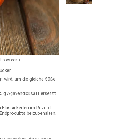
tphotos.com)
ucker.
gt wird, um die gleiche Süße
5 g Agavendicksaft ersetzt
n Flüssigkeiten im Rezept
Endprodukts beizubehalten.
er beworben, da er einen