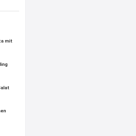
ta mit
ding
alat
hen