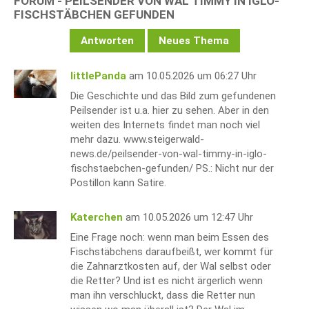
FORUM - PEILSENDER VON WAL TIMMY IN IGLO-
FISCHSTÄBCHEN GEFUNDEN
Antworten
Neues Thema
littlePanda
am 10.05.2026 um 06:27 Uhr
Die Geschichte und das Bild zum gefundenen
Peilsender ist u.a. hier zu sehen. Aber in den
weiten des Internets findet man noch viel
mehr dazu. www.steigerwald-
news.de/peilsender-von-wal-timmy-in-iglo-
fischstaebchen-gefunden/ PS.: Nicht nur der
Postillon kann Satire.
Katerchen
am 10.05.2026 um 12:47 Uhr
Eine Frage noch: wenn man beim Essen des
Fischstäbchens daraufbeißt, wer kommt für
die Zahnarztkosten auf, der Wal selbst oder
die Retter? Und ist es nicht ärgerlich wenn
man ihn verschluckt, dass die Retter nun