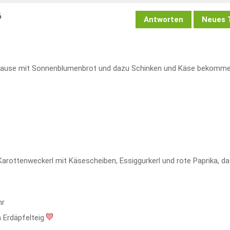
6
Antworten
Neues
Jause mit Sonnenblumenbrot und dazu Schinken und Käse bekomme
rottenweckerl mit Käsescheiben, Essiggurkerl und rote Paprika, d
hr
Erdäpfelteig.