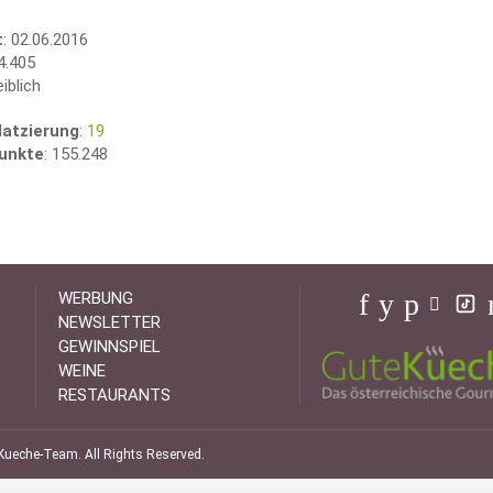
t
: 02.06.2016
 4.405
eiblich
atzierung
:
19
unkte
: 155.248
WERBUNG
NEWSLETTER
GEWINNSPIEL
WEINE
RESTAURANTS
ueche-Team. All Rights Reserved.