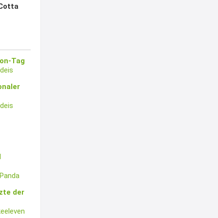
Cotta
oon-Tag
deis
onaler
deis
l
lePanda
zte der
eeleven