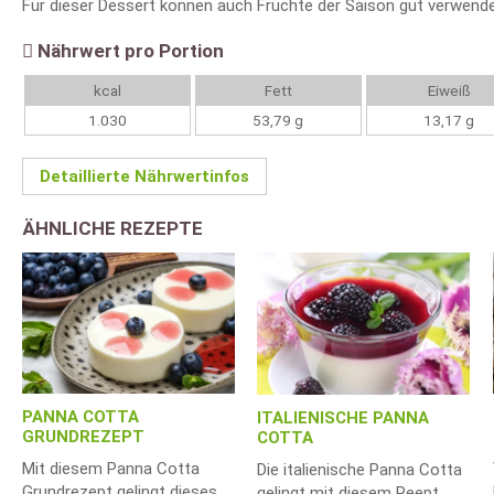
Für dieser Dessert können auch Früchte der Saison gut verwend
Nährwert pro Portion
kcal
Fett
Eiweiß
1.030
53,79 g
13,17 g
Detaillierte Nährwertinfos
ÄHNLICHE REZEPTE
PANNA COTTA
ITALIENISCHE PANNA
GRUNDREZEPT
COTTA
Mit diesem Panna Cotta
Die italienische Panna Cotta
Grundrezept gelingt dieses
gelingt mit diesem Reept