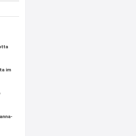
otta
ta im
e
Panna-