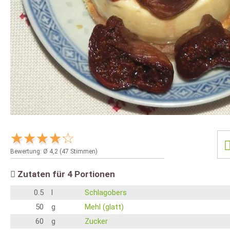
Bewertung: Ø
4,2
(
47
Stimmen)
Zutaten für
4
Portionen
0.5
l
Schlagobers
50
g
Mehl (glatt)
60
g
Zucker