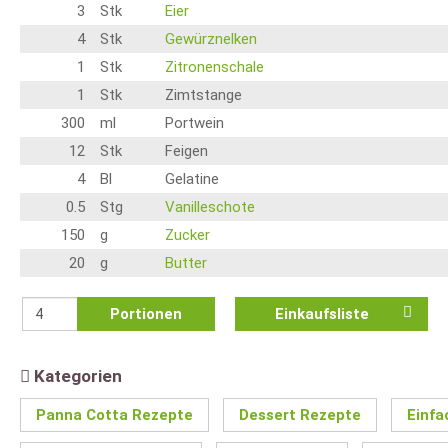
3
Stk
Eier
4
Stk
Gewürznelken
1
Stk
Zitronenschale
1
Stk
Zimtstange
300
ml
Portwein
12
Stk
Feigen
4
Bl
Gelatine
0.5
Stg
Vanilleschote
150
g
Zucker
20
g
Butter
Portionen
Einkaufsliste
Kategorien
Panna Cotta Rezepte
Dessert Rezepte
Einfa