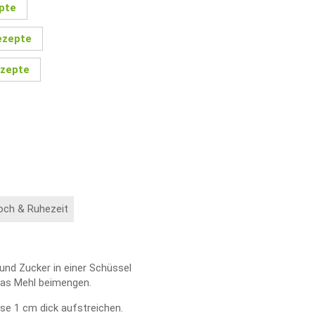
pte
zepte
ezepte
och & Ruhezeit
und Zucker in einer Schüssel
 das Mehl beimengen.
se 1 cm dick aufstreichen.