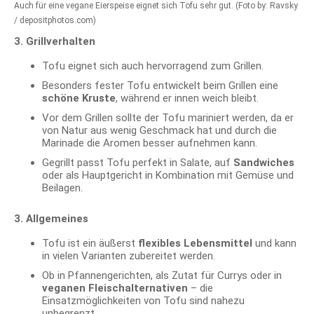
Auch für eine vegane Eierspeise eignet sich Tofu sehr gut. (Foto by: Ravsky
/ depositphotos.com)
3. Grillverhalten
Tofu eignet sich auch hervorragend zum Grillen.
Besonders fester Tofu entwickelt beim Grillen eine
schöne Kruste
, während er innen weich bleibt.
Vor dem Grillen sollte der Tofu mariniert werden, da er
von Natur aus wenig Geschmack hat und durch die
Marinade die Aromen besser aufnehmen kann.
Gegrillt passt Tofu perfekt in Salate, auf
Sandwiches
oder als Hauptgericht in Kombination mit Gemüse und
Beilagen.
3. Allgemeines
Tofu ist ein äußerst
flexibles Lebensmittel
und kann
in vielen Varianten zubereitet werden.
Ob in Pfannengerichten, als Zutat für Currys oder in
veganen Fleischalternativen
– die
Einsatzmöglichkeiten von Tofu sind nahezu
unbegrenzt.