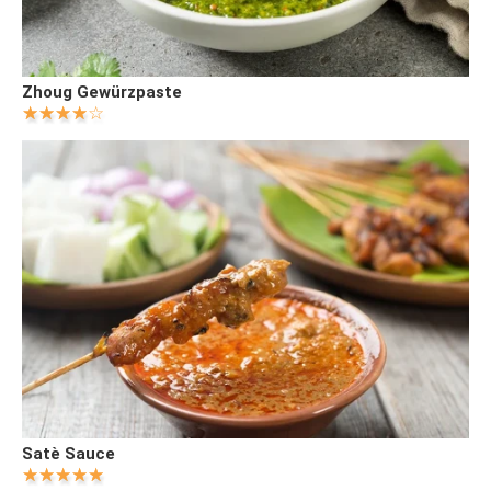
Zhoug Gewürzpaste
Satè Sauce