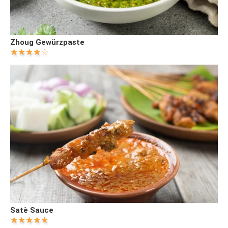
Zhoug Gewürzpaste
Satè Sauce