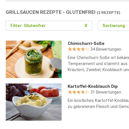
GRILLSAUCEN REZEPTE - GLUTENFREI
(2 REZEPTE)
Filter: Glutenfrei
X
Sortierung
Chimichurri-Soße
34 Bewertungen
Eine Chimichurri-Soße ist bekann
Temperament und stammt aus Ar
Kräutern, Zwiebel, Knoblauch u
Kartoffel-Knoblauch Dip
31 Bewertungen
Ein köstliches Kartoffel-Knobla
zu gebratenen Fleisch und Gemü