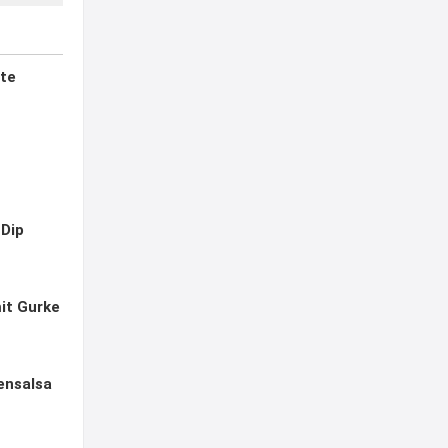
te
-Dip
it Gurke
ensalsa