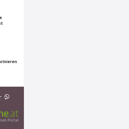
ie
st
arinieren