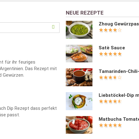
NEUE REZEPTE
Zhoug Gewürzpas
Satè Sauce
t für ihr feuriges
gentinien. Das Rezept mit
Tamarinden-Chili
nd Gewürzen.
Liebstöckel-Dip m
uch Dip Rezept dass perfekt
se passt.
Matbucha Tomat