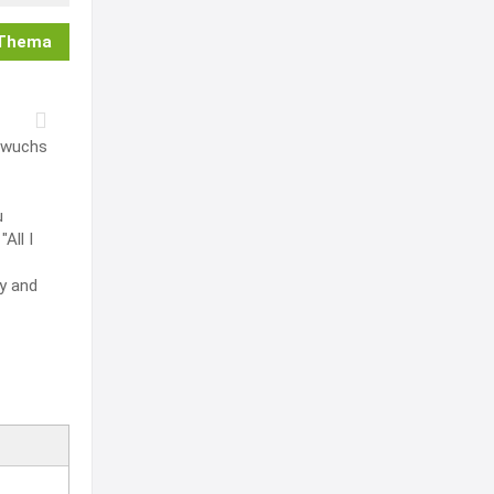
 Thema
e wuchs
u
All I
y and